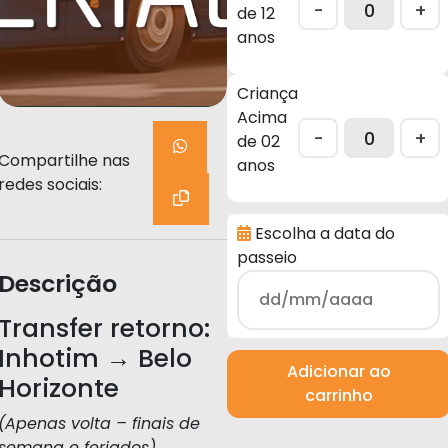
-
+
de 12
anos
Criança
Acima
-
+
de 02
Compartilhe nas
anos
redes sociais:
Escolha a data do
passeio
Descrição
Transfer retorno:
Inhotim → Belo
Adicionar ao
Horizonte
carrinho
(Apenas volta – finais de
semana e feriados)