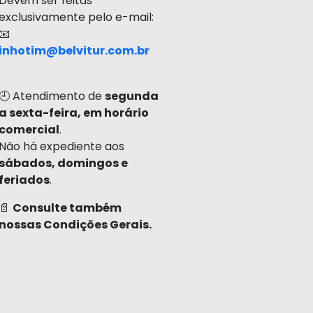
Devem ser feitas
exclusivamente pelo e-mail:
📧
inhotim@belvitur.com.br
🕘 Atendimento de
segunda
a sexta-feira, em horário
comercial
.
Não há expediente aos
sábados, domingos e
feriados
.
📄
Consulte também
nossas Condições Gerais.