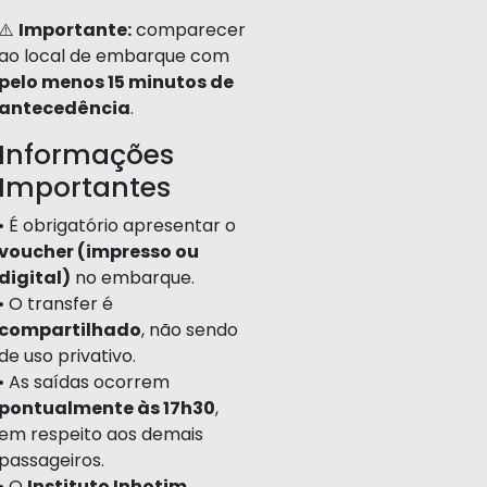
⚠️
Importante:
comparecer
ao local de embarque com
pelo menos 15 minutos de
antecedência
.
Informações
Importantes
• É obrigatório apresentar o
voucher (impresso ou
digital)
no embarque.
• O transfer é
compartilhado
, não sendo
de uso privativo.
• As saídas ocorrem
pontualmente às 17h30
,
em respeito aos demais
passageiros.
• O
Instituto Inhotim