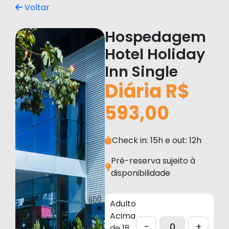
Voltar
Hospedagem
Hotel Holiday
Inn Single
Diária R$
593,00
Check in: 15h e out: 12h
Pré-reserva sujeito à
disponibilidade
Adulto
Acima
-
+
de 18